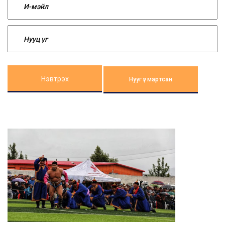
Нэвтрэх
Нууг үг мартсан