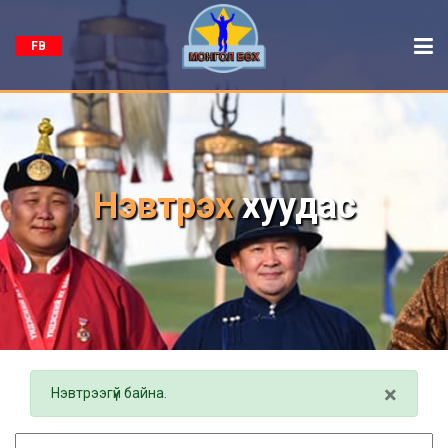
FB
Нэвтрэх
хуудас
×
Нэвтрээгүй байна.