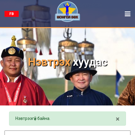
FB
Нэвтрэх
хуудас
×
Нэвтрээгүй байна.