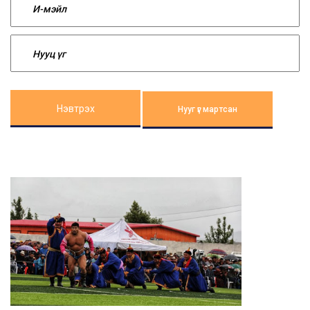
Нэвтрэх
Нууг үг мартсан