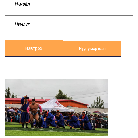
Нэвтрэх
Нууг үг мартсан