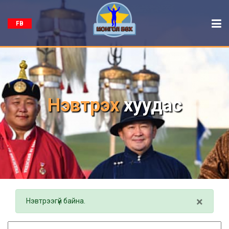
FB
Нэвтрэх
хуудас
×
Нэвтрээгүй байна.