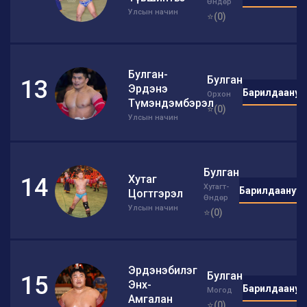
Өндөр
Улсын начин
⭐(0)
Булган-
Булган
13
Эрдэнэ
Барилдаануу
Орхон
Түмэндэмбэрэл
⭐(0)
Улсын начин
Булган
Хутаг
14
Хутагт-
Барилдаануу
Цогтгэрэл
Өндөр
Улсын начин
⭐(0)
Эрдэнэбилэг
Булган
15
Энх-
Барилдаануу
Могод
Амгалан
⭐(0)