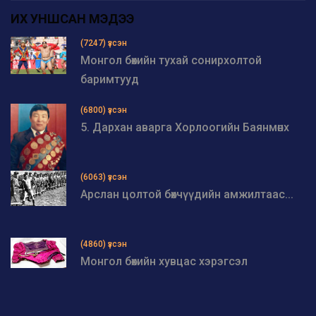
ИХ УНШСАН МЭДЭЭ
(7247) үзсэн
Монгол бөхийн тухай сонирхолтой
баримтууд
(6800) үзсэн
5. Дархан аварга Хорлоогийн Баянмөнх
(6063) үзсэн
Арслан цолтой бөхчүүдийн амжилтаас...
(4860) үзсэн
Монгол бөхийн хувцас хэрэгсэл