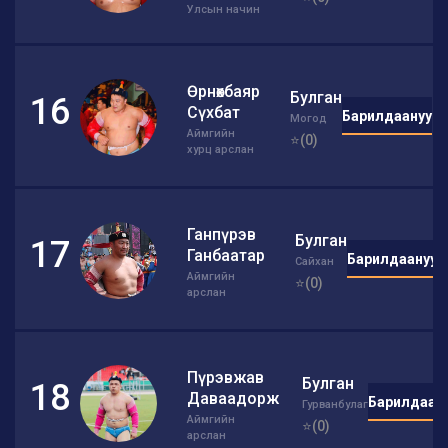
Улсын начин
Өрнөхбаяр
Булган
16
Сүхбат
Барилдаанууд
Могод
Аймгийн
⭐(0)
хурц арслан
Ганпүрэв
Булган
17
Ганбаатар
Барилдаанууд
Сайхан
Аймгийн
⭐(0)
арслан
Пүрэвжав
Булган
18
Даваадорж
Барилдаан
Гурванбулаг
Аймгийн
⭐(0)
арслан