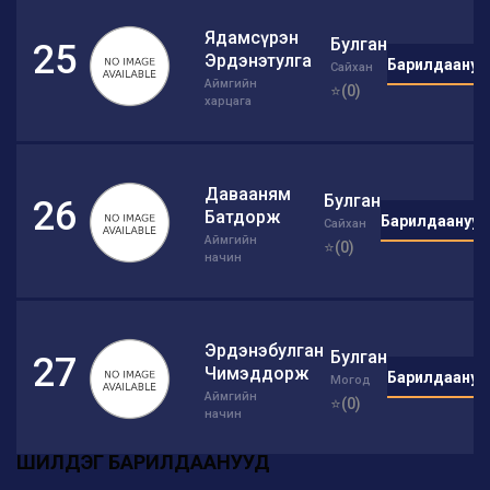
Ядамсүрэн
Булган
25
Эрдэнэтулга
Барилдаануу
Сайхан
Аймгийн
⭐(0)
харцага
Давааням
Булган
26
Батдорж
Барилдаанууд
Сайхан
Аймгийн
⭐(0)
начин
Эрдэнэбулган
Булган
27
Чимэддорж
Барилдаануу
Могод
Аймгийн
⭐(0)
начин
ШИЛДЭГ БАРИЛДААНУУД