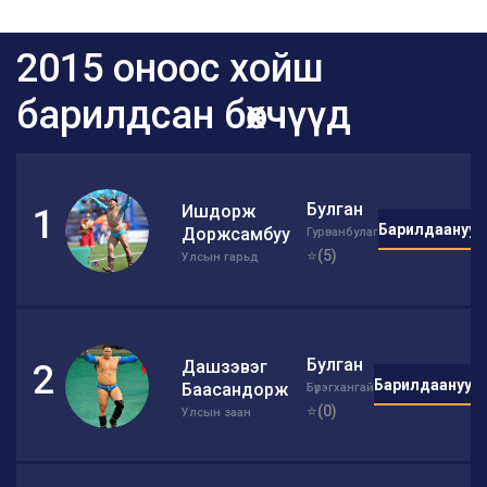
2015 оноос хойш
барилдсан бөхчүүд
Булган
Ишдорж
1
Барилдаанууд
Доржсамбуу
Гурванбулаг
⭐(5)
Улсын гарьд
Булган
Дашзэвэг
2
Барилдаанууд
Баасандорж
Бүрэгхангай
⭐(0)
Улсын заан