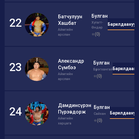
Булган
Батчулуун
22
Хашбат
Хутагт-
Барилдаанууд
Өндөр
Аймгийн
⭐(0)
арслан
Александр
Булган
23
Сүмбээ
Барилдаану
Бүрэгхангай
Аймгийн
⭐(0)
арслан
Дамдинсүрэн
Булган
24
Пүрэвдорж
Барилдаануу
Сайхан
Аймгийн
⭐(0)
харцага