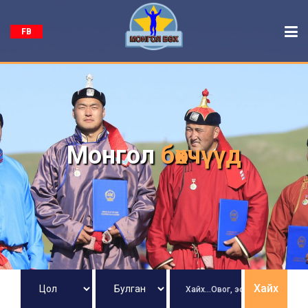
FB
Монгол
бөхчүүд
Хайх