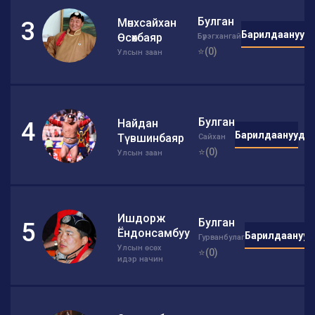
Булган
Мөнхсайхан
3
Барилдаанууд
Өсөхбаяр
Бүрэгхангай
⭐(0)
Улсын заан
Булган
Найдан
4
Барилдаанууд
Түвшинбаяр
Сайхан
⭐(0)
Улсын заан
Ишдорж
Булган
5
Ёндонсамбуу
Барилдаанууд
Гурванбулаг
Улсын өсөх
⭐(0)
идэр начин