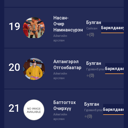
Насан-
Булган
19
Очир
Барилдаануу
Сайхан
Намнансүрэн
⭐(0)
Аймгийн
арслан
Алтангэрэл
Булган
20
Отгонбаатар
Барилдаан
Гурванбулаг
Аймгийн
⭐(0)
арслан
Баттогтох
Булган
21
Очирхүү
Барилдаану
Гурванбулаг
Аймгийн
⭐(0)
арслан