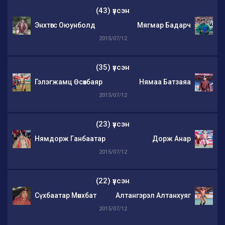
(43) үзсэн
Энхтөгс Оюунболд
Мягмар Бадарч
2015/07/12
(35) үзсэн
Гэлэгжамц Өсөхбаяр
Нямаа Батзаяа
2015/07/12
(23) үзсэн
Нямдорж Ганбаатар
Дорж Анар
2015/07/12
(22) үзсэн
Сүхбаатар Мөнхбат
Алтангэрэл Алтанхуяг
2015/07/12