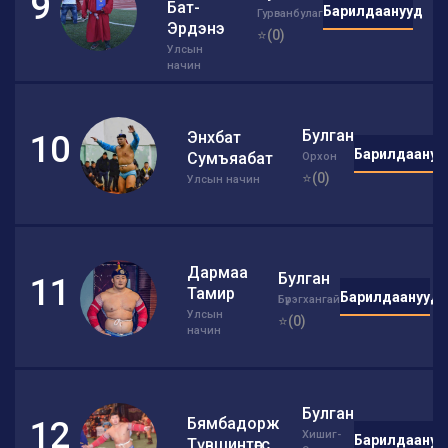
9
Бат-
Барилдаанууд
Гурванбулаг
Эрдэнэ
⭐(0)
Улсын
начин
Булган
Энхбат
10
Барилдаануу
Сумъяабат
Орхон
⭐(0)
Улсын начин
Дармаа
Булган
11
Тамир
Барилдаанууд
Бүрэгхангай
Улсын
⭐(0)
начин
Булган
Бямбадорж
12
Хишиг-
Барилдаануу
Түвшинтөгс