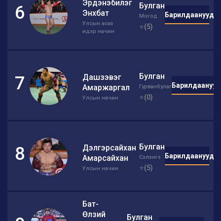
Эрдэнэбилэг
Булган
6
Энхбат
Барилдаанууд
Могод
Улсын өсөх
⭐(5)
идэр начин
Булган
Дашзэвэг
7
Барилдаанууд
Амаржаргал
Гурванбулаг
⭐(0)
Улсын начин
Булган
Дэлгэрсайхан
8
Барилдаанууд
Амарсайхан
Сэлэнгэ
⭐(5)
Улсын начин
Бат-
Өлзий
Булган