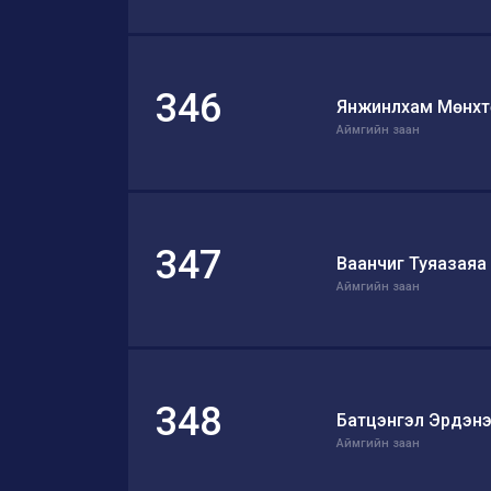
346
Янжинлхам Мөнхт
Аймгийн заан
347
Ваанчиг Туяазаяа
Аймгийн заан
348
Батцэнгэл Эрдэн
Аймгийн заан