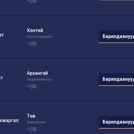
⭐(0)
Хэнтий
ат
Барилдаануу
Цэнхэрмандал
⭐(0)
Архангай
ат
Барилдаануу
Эрдэнэмандал
⭐(0)
Төв
хжаргал
Барилдаануу
Баянцагаан
⭐(0)