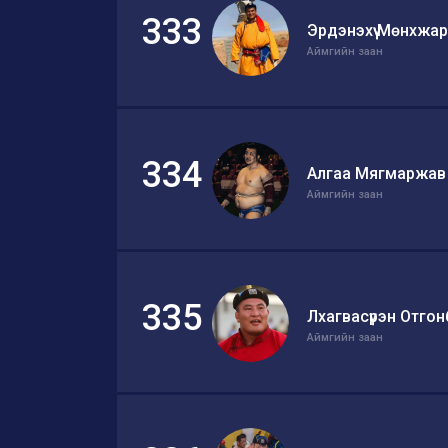
333
Эрдэнэхүү Мөнхжа
Аймгийн заан
334
Алгаа Мягмаржав
Аймгийн заан
335
Лхагвасүрэн Отго
Аймгийн заан