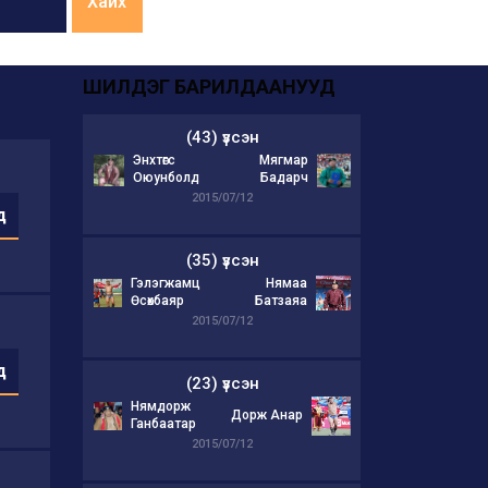
Хайх
ШИЛДЭГ БАРИЛДААНУУД
(43) үзсэн
Энхтөгс
Мягмар
Оюунболд
Бадарч
2015/07/12
д
(35) үзсэн
Гэлэгжамц
Нямаа
Өсөхбаяр
Батзаяа
2015/07/12
д
(23) үзсэн
Нямдорж
Дорж Анар
Ганбаатар
2015/07/12