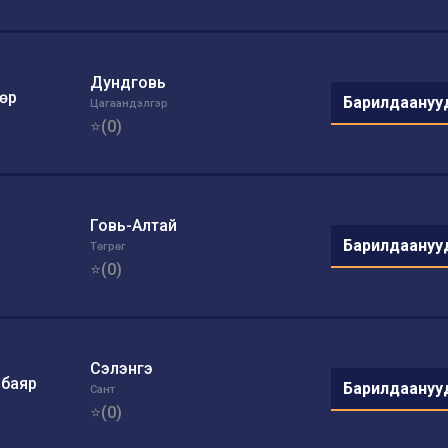
Дундговь
өр
Барилдаануу
Цагаандэлгэр
⭐(0)
Говь-Алтай
Барилдаануу
Төгрөг
⭐(0)
Сэлэнгэ
эбаяр
Барилдаануу
Сант
⭐(0)