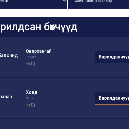
рилдсан бөхчүүд
Өвөрхангай
бадонид
Барилдаануу
Тарагт
⭐(0)
Ховд
вхлан
Барилдаануу
Зэрэг
⭐(0)