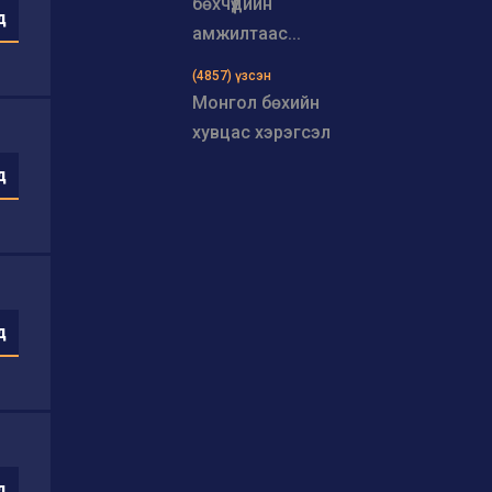
бөхчүүдийн
д
амжилтаас...
(4857) үзсэн
Монгол бөхийн
хувцас хэрэгсэл
д
д
д