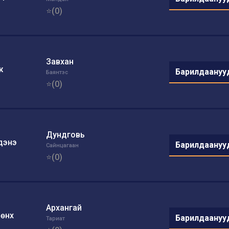
⭐(0)
Завхан
ж
Барилдаануу
Баянтэс
⭐(0)
Дундговь
дэнэ
Барилдаануу
Сайнцагаан
⭐(0)
Архангай
өнх
Барилдаануу
Тариат