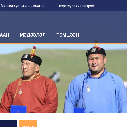
Монгол хүн та инээмсэглэ.
Бүртгүүлэх
Нэвтрэх
ААН
МЭДЭЭЛЭЛ
ТЭМЦЭЭН