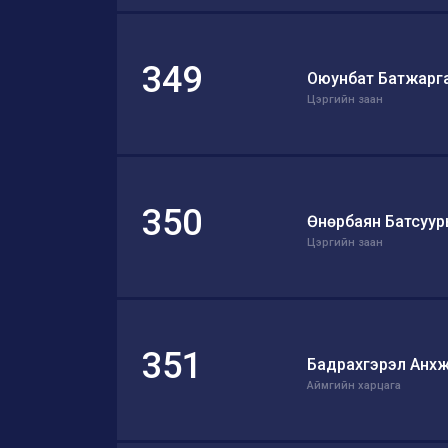
349
Оюунбат Батжарг
Цэргийн заан
350
Өнөрбаян Батсуур
Цэргийн заан
351
Бадрахгэрэл Анх
Аймгийн харцага