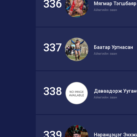
336
Мягмар Тэгшбаяр
Аймгийн заан
337
Баатар Уртнасан
Аймгийн заан
338
Даваадорж Ууган
Аймгийн заан
339
Наранцэцэг Энхж