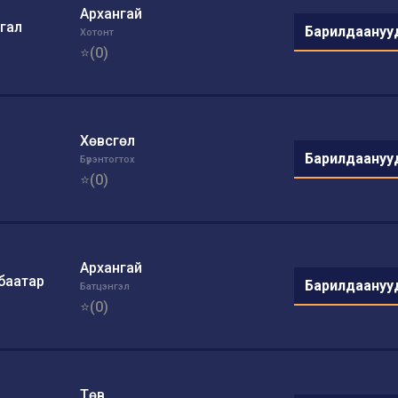
Архангай
ргал
Барилдаануу
Хотонт
⭐(0)
Хөвсгөл
Барилдаануу
Бүрэнтогтох
⭐(0)
Архангай
нбаатар
Барилдаануу
Батцэнгэл
⭐(0)
Төв