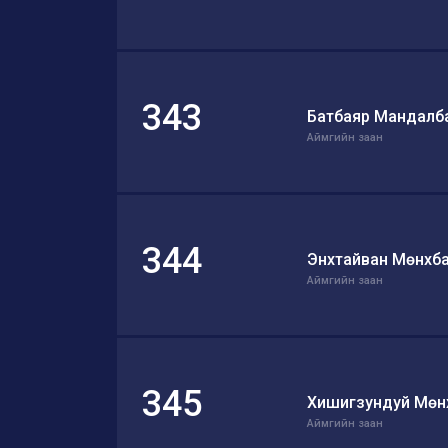
343
Батбаяр Мандалб
Аймгийн заан
344
Энхтайван Мөнхб
Аймгийн заан
345
Хишигзундуй Мөн
Аймгийн заан