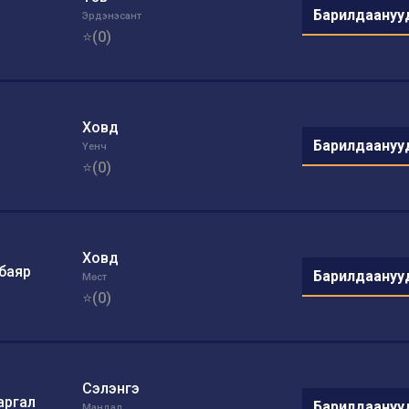
Барилдаануу
Эрдэнэсант
⭐(0)
Ховд
Барилдаануу
Үенч
⭐(0)
Ховд
баяр
Барилдаануу
Мөст
⭐(0)
Сэлэнгэ
аргал
Барилдаануу
Мандал