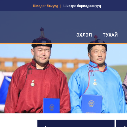
Шилдэг бөхчүүд
Шилдэг барилдаанууд
ЭХЛЭЛ
ТУХАЙ