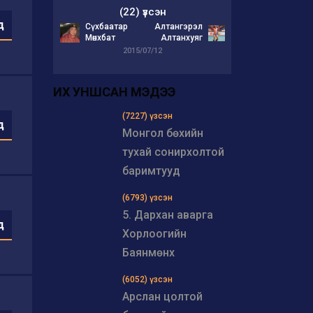
(22) үзсэн
д
Сүхбаатар
Алтангэрэл
Мөнхбат
Алтанхуяг
2015/07/12
ИХ УНШСАН МЭДЭЭ
(7227) үзсэн
д
Монгол бөхийн
тухай сонирхолтой
баримтууд
(6793) үзсэн
5. Дархан аварга
д
Хорлоогийн
Баянмөнх
(6052) үзсэн
Арслан цолтой