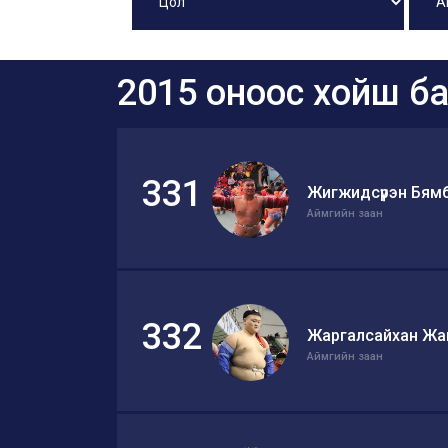
2015 оноос хойш ба
331
Жигжидсүрэн Бям
Аймгийн заан
332
Жаргалсайхан Жа
Аймгийн заан