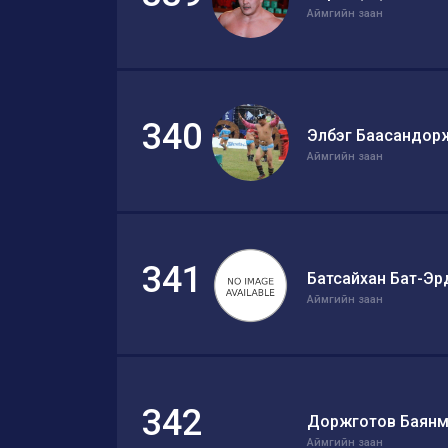
Аймгийн заан
340
Элбэг Баасандор
Аймгийн заан
341
Батсайхан Бат-Эр
Аймгийн заан
342
Доржготов Баянм
Аймгийн заан