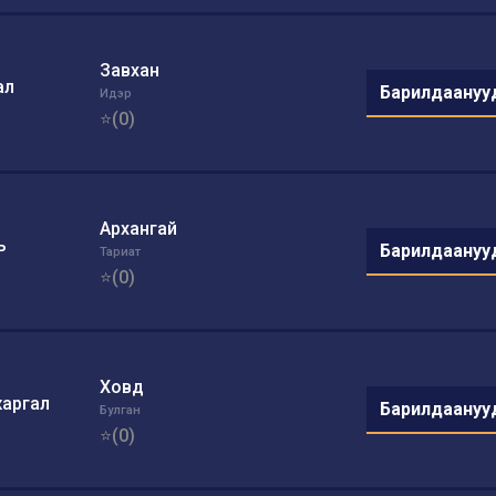
Завхан
ал
Барилдаануу
Идэр
⭐(0)
Архангай
ь
Барилдаануу
Тариат
⭐(0)
Ховд
жаргал
Барилдаануу
Булган
⭐(0)