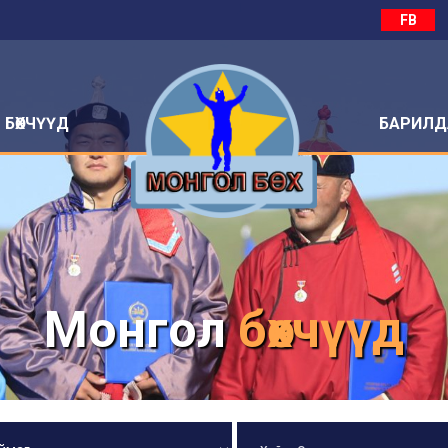
FB
БӨХЧҮҮД
БАРИЛД
Монгол
бөхчүүд