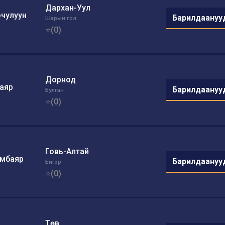
Дархан-Уул
эчулуун
Барилдаануу
Шарын гол
⭐(0)
Дорнод
аяр
Барилдаануу
Булган
⭐(0)
Говь-Алтай
эмбаяр
Барилдаануу
Бигэр
⭐(0)
Төв