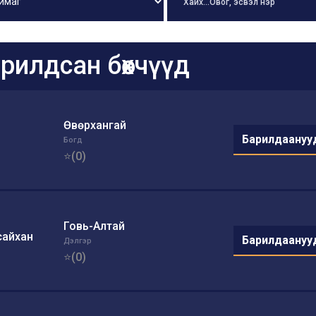
рилдсан бөхчүүд
Өвөрхангай
Барилдаануу
Богд
⭐(0)
Говь-Алтай
сайхан
Барилдаануу
Дэлгэр
⭐(0)