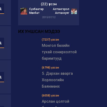
(22) үзсэн
д
Сүхбаатар
Алтангэрэл
Мөнхбат
Алтанхуяг
2015/07/12
ИХ УНШСАН МЭДЭЭ
(7237) үзсэн
д
Монгол бөхийн
тухай сонирхолтой
баримтууд
(6798) үзсэн
5. Дархан аварга
д
Хорлоогийн
Баянмөнх
(6058) үзсэн
Арслан цолтой