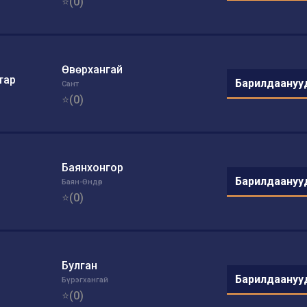
⭐(0)
Өвөрхангай
тар
Барилдаануу
Сант
⭐(0)
Баянхонгор
Барилдаануу
Баян-Өндөр
⭐(0)
Булган
Барилдаануу
Бүрэгхангай
⭐(0)