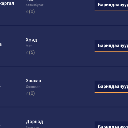
жаргал
Барилдаануу
Алтанбулаг
⭐(0)
Ховд
а
Барилдаануу
Мөст
⭐(5)
Завхан
х
Барилдаануу
Дөрвөлжин
⭐(0)
Дорнод
г
Барилдаануу
Баяндун