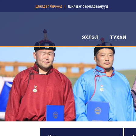
Шилдэг бөхчүүд
Шилдэг барилдаанууд
ЭХЛЭЛ
ТУХАЙ