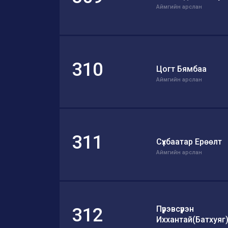
Аймгийн арслан
310
Цогт Бямбаа
Аймгийн арслан
311
Сүхбаатар Ерөөлт
Аймгийн арслан
Пүрэвсүрэн
312
Иххантай(Батхуяг