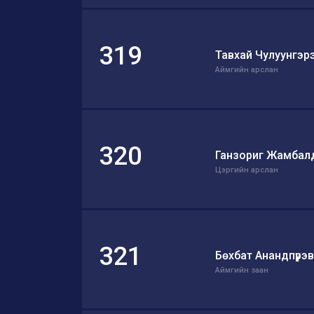
319
Тавхай Чулуунгэр
Аймгийн арслан
320
Ганзориг Жамба
Цэргийн арслан
321
Бөхбат Анандпүрэв
Аймгийн заан