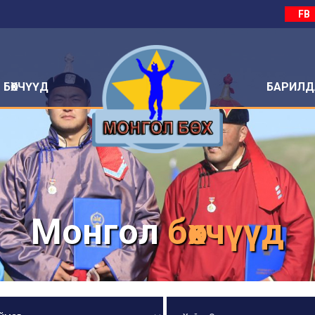
FB
БӨХЧҮҮД
БАРИЛД
Монгол
бөхчүүд