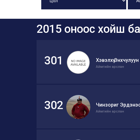
2015 оноос хойш ба
301
Хэвэлхүү Энхчулуун
Аймгийн арслан
302
Чинзориг Эрдэнэ
Аймгийн арслан