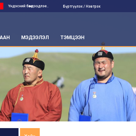
Үндэсний бөхөө дээдлэе..
Бүртгүүлэх
Нэвтрэх
ААН
МЭДЭЭЛЭЛ
ТЭМЦЭЭН