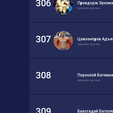
306
Пүрэвдорж Эрхэм
Аймгийн арслан
307
Цэвээнпүрэв Адъя
Аймгийн арслан
308
Пэрэнлэй Батмөн
Аймгийн арслан
309
Баасгадай Батхуя