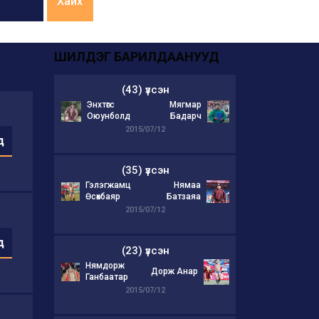
Хайх
ШИЛДЭГ БАРИЛДААНУУД
(43) үзсэн
Энхтөгс
Мягмар
Оюунболд
Бадарч
2015/07/12
д
(35) үзсэн
Гэлэгжамц
Нямаа
Өсөхбаяр
Батзаяа
2015/07/12
д
(23) үзсэн
Нямдорж
Дорж Анар
Ганбаатар
2015/07/12