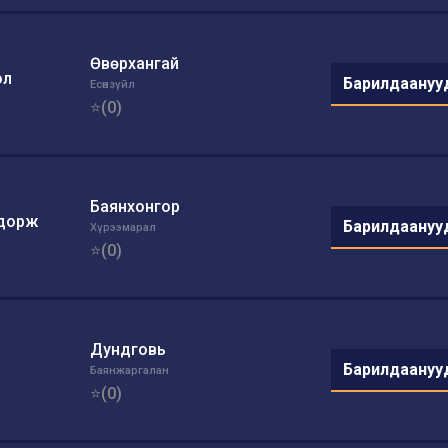
Өвөрхангай
эл
Барилдаануу
Есөнзүйл
⭐(0)
Баянхонгор
лдорж
Барилдаануу
Хүрээмарал
⭐(0)
Дундговь
Барилдаануу
Баянжаргалан
⭐(0)