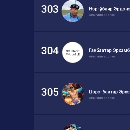
303
Нэргүйбаяр Эрдэн
Аймгийн арслан
304
Ганбаатар Эрхэмб
Аймгийн арслан
305
Цэрэгбаатар Эрх
Аймгийн арслан