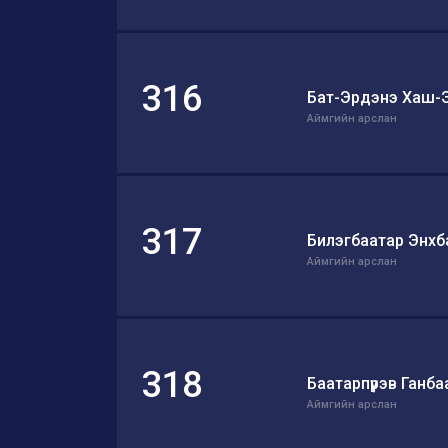
316
Бат-Эрдэнэ Хаш-
Аймгийн арслан
317
Билэгбаатар Энхб
Аймгийн арслан
318
Баатарпүрэв Ганба
Аймгийн арслан