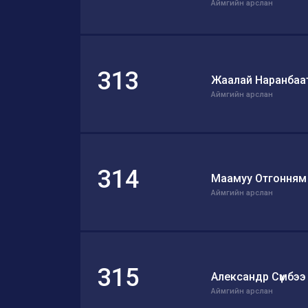
Аймгийн арслан
313
Жаалай Наранбаа
Аймгийн арслан
314
Маамуу Отгонням
Аймгийн арслан
315
Александр Сүмбээ
Аймгийн арслан