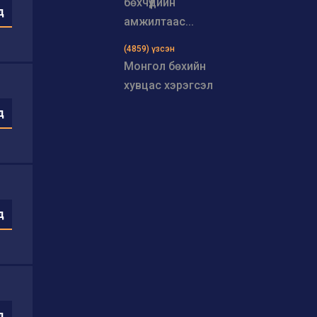
бөхчүүдийн
д
амжилтаас...
(4859) үзсэн
Монгол бөхийн
хувцас хэрэгсэл
д
д
д