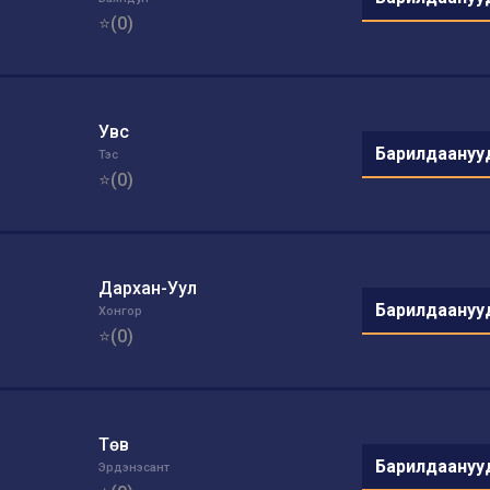
⭐(0)
Увс
Барилдаануу
Тэс
⭐(0)
Дархан-Уул
Барилдаануу
Хонгор
⭐(0)
Төв
Барилдаануу
Эрдэнэсант
)