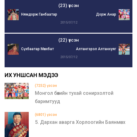
(23) үзсэн
Нямдорж Ганбаатар
Дорж Анар
2015/07/12
(22) үзсэн
Сүхбаатар Мөнхбат
Алтангэрэл Алтанхуяг
2015/07/12
ИХ УНШСАН МЭДЭЭ
(7252) үзсэн
Монгол бөхийн тухай сонирхолтой
баримтууд
(6801) үзсэн
5. Дархан аварга Хорлоогийн Баянмөнх