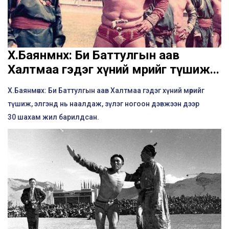
Х.Баянмөнх: Би Баттулгын аав
Халтмаа гэдэг хүний мөрийг түшиж...
Х.Баянмөнх: Би Баттулгын аав Халтмаа гэдэг хүний мөрийг
түшиж, элгэнд нь наалдаж, зүлэг ногоон дэвжээн дээр
30 шахам жил барилдсан.