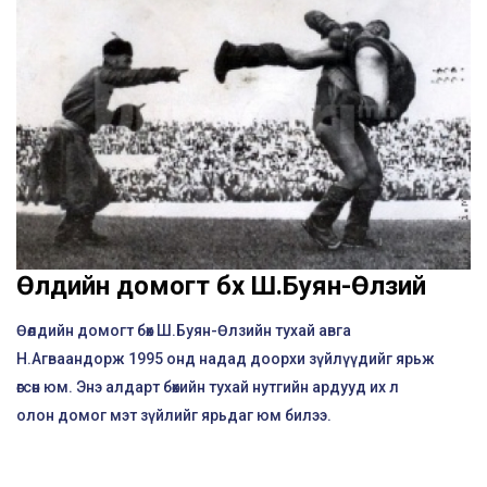
Өөлдийн домогт бөх Ш.Буян-Өлзий
Өөлдийн домогт бөх Ш.Буян-Өлзийн тухай авга
Н.Агваандорж 1995 онд надад доорхи зүйлүүдийг ярьж
өгсөн юм. Энэ алдарт бөхийн тухай нутгийн ардууд их л
олон домог мэт зүйлийг ярьдаг юм билээ.