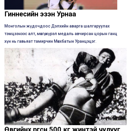
Гиннесийн эзэн Урнаа
Монголын жүдочдоос Дэлхийн аварга шалгаруулах
тэмцээнээс алт, мөнгө, хүрэл медаль авчирсан цорын ганц
хүн нь гавьяат тамирчин Мөнхбатын Уранцэцэг.
Өвөөгийнхөө өргөсөн 500 кг жинтэй чулууг