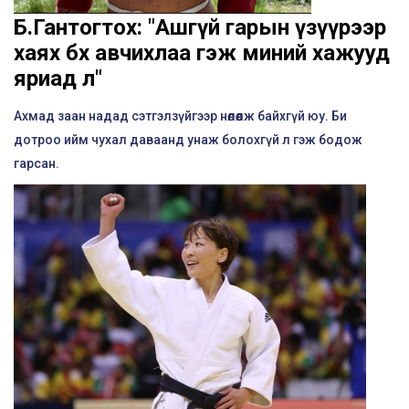
Б.Гантогтох: "Ашгүй гарын үзүүрээр
хаях бөх авчихлаа гэж миний хажууд
яриад л"
Ахмад заан надад сэтгэлзүйгээр нөлөөлж байхгүй юу. Би
дотроо ийм чухал даваанд унаж болохгүй л гэж бодож
гарсан.