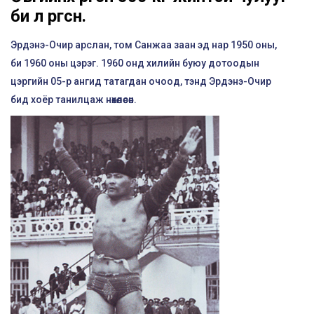
би л өргөсөн.
Эрдэнэ-Очир арслан, том Санжаа заан эд нар 1950 оны,
би 1960 оны цэрэг. 1960 онд хилийн буюу дотоодын
цэргийн 05-р ангид татагдан очоод, тэнд Эрдэнэ-Очир
бид хоёр танилцаж нөхөлөсөн.