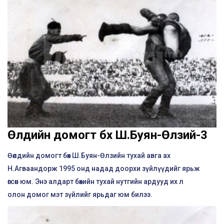
Өөлдийн домогт бөх Ш.Буян-Өлзий-3
Өөлдийн домогт бөх Ш.Буян-Өлзийн тухай авга ах
Н.Агваандорж 1995 онд надад доорхи зүйлүүдийг ярьж
өгсөн юм. Энэ алдарт бөхийн тухай нутгийн ардууд их л
олон домог мэт зүйлийг ярьдаг юм билээ.