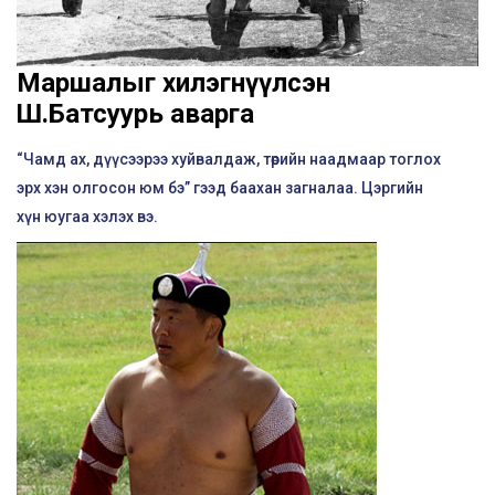
Маршалыг хилэгнүүлсэн
Ш.Батсуурь аварга
“Чамд ах, дүүсээрээ хуйвалдаж, төрийн наадмаар тоглох
эрх хэн олгосон юм бэ” гээд баахан загналаа. Цэргийн
хүн юугаа хэлэх вэ.