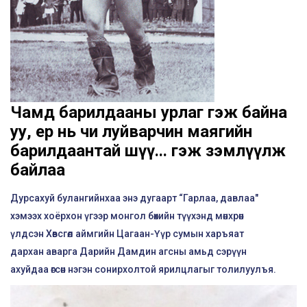
Чамд барилдааны урлаг гэж байна
уу, ер нь чи луйварчин маягийн
барилдаантай шүү... гэж зэмлүүлж
байлаа
Дурсахуй булангийнхаа энэ дугаарт “Гарлаа, давлаа"
хэмээх хоёрхон үгээр монгол бөхийн түүхэнд мөнхрөн
үлдсэн Хөвсгөл аймгийн Цагаан-Үүр сумын харъяат
дархан аварга Дарийн Дамдин агсны амьд сэрүүн
ахуйдаа өгсөн нэгэн сонирхолтой ярилцлагыг толилуулъя.