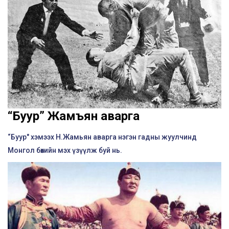
“Буур” Жамъян аварга
“Буур" хэмээх Н.Жамьян аварга нэгэн гадны жуулчинд
Монгол бөхийн мэх үзүүлж буй нь.