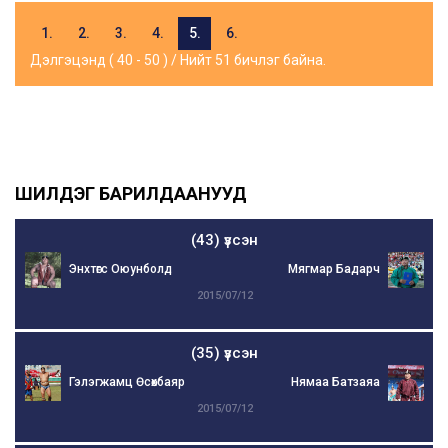
1.
2.
3.
4.
5.
6.
Дэлгэцэнд ( 40 - 50 ) / Нийт 51 бичлэг байна.
ШИЛДЭГ БАРИЛДААНУУД
(43) үзсэн
Энхтөгс Оюунболд
Мягмар Бадарч
2015/07/12
(35) үзсэн
Гэлэгжамц Өсөхбаяр
Нямаа Батзаяа
2015/07/12