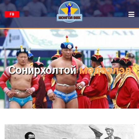
FB
Сонирхолтой
мэдээлэл