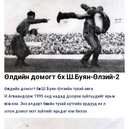
Өөлдийн домогт бөх Ш.Буян-Өлзий-2
Өөлдийн домогт бөх Ш.Буян-Өлзийн тухай авга
Н.Агваандорж 1995 онд надад доорхи зүйлүүдийг ярьж
өгсөн юм. Энэ алдарт бөхийн тухай нутгийн ардууд их л
олон домог мэт зүйлийг ярьдаг юм билээ.